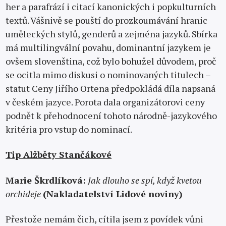
her a parafrází i citací kanonických i popkulturních
textů. Vášnivě se pouští do prozkoumávání hranic
uměleckých stylů, genderů a zejména jazyků. Sbírka
má multilingvální povahu, dominantní jazykem je
ovšem slovenština, což bylo bohužel důvodem, proč
se ocitla mimo diskusi o nominovaných titulech –
statut Ceny Jiřího Ortena předpokládá díla napsaná
v českém jazyce. Porota dala organizátorovi ceny
podnět k přehodnocení tohoto národně-jazykového
kritéria pro vstup do nominací.
Tip Alžběty Stančákové
Marie Škrdlíková:
Jak dlouho se spí, když kvetou
orchideje
(Nakladatelství Lidové noviny)
Přestože nemám čich, cítila jsem z povídek vůni