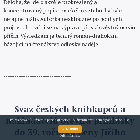
Děloha, že jde o skvěle prokreslený a
koncentrovaný popis toxického vztahu, by bylo
nejapně málo. Autorka nesklouzne po pouhých
projevech – vrhá se na výpravu přes zlověstný oceán
příčin. Výsledkem je temný román-drahokam
házející na čtenářstvo odlesky naděje.
-------------------------------
Svaz českých knihkupců a
nakladatelů otevírá přihlášky
Při poskytování služeb nám pomáhají cookies. Používáním webu s tím vyjadřujete souhlas.
do 39. ročníku Ceny Jiřího
Rozumím
Další informace