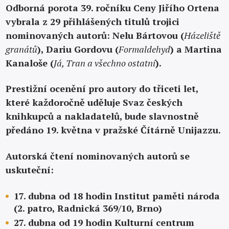
Odborná porota 39. ročníku Ceny Jiřího Ortena
vybrala z 29 přihlášených titulů trojici
nominovaných autorů: Nelu Bártovou (
Házeliště
granátů
), Dariu Gordovu (
Formaldehyd
) a Martina
Kanaloše (
Já, Tran a všechno ostatní
).
Prestižní ocenění pro autory do třiceti let,
které každoročně uděluje Svaz českých
knihkupců a nakladatelů, bude slavnostně
předáno 19. května v pražské Čítárně Unijazzu.
Autorská čtení nominovaných autorů se
uskuteční:
17. dubna od 18 hodin Institut paměti národa
(2. pat
ro, Radnická 369/10, Brno)
27. dubna od 19 hodin Kulturní centrum