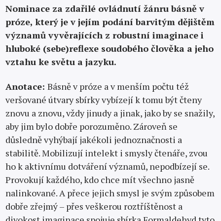
Nominace za zdařilé ovládnutí žánru básně v
próze, který je v jejím podání barvitým dějištěm
významů vyvěrajících z robustní imaginace i
hluboké (sebe)reflexe soudobého člověka a jeho
vztahu ke světu a jazyku.
Anotace:
Básně v próze a v menším počtu též
veršované útvary sbírky vybízejí k tomu být čteny
znovu a znovu, vždy jinudy a jinak, jako by se snažily,
aby jim bylo dobře porozuměno. Zároveň se
důsledně vyhýbají jakékoli jednoznačnosti a
stabilitě. Mobilizují intelekt i smysly čtenáře, zvou
ho k aktivnímu dotváření významů, nepodbízejí se.
Provokují každého, kdo chce mít všechno jasně
nalinkované. A přece jejich smysl je svým způsobem
dobře zřejmý – přes veškerou roztříštěnost a
divokost imaginace spojuje sbírka Formaldehyd tyto