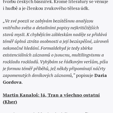
tvorbu českých básnířek. Kromě literatury se věnuje
i hudbě a je členkou zvukového tělesa údk.
„Ve své poezii se zabývám bezútěšnou analýzou
vnitřního světa a detailními popisy nejkritičtějších
stavů mysli. K chybějícím zábleskům naděje se přidává
téměř úplná ztráta osobnosti a její bezúspěšné, zároveň
nekonečné hledání. Formaldehyd je tedy sbírka
existenciálních záznamů o jsoucnu, multilingvismu a
rozkladu rozkladů. Vyhýbám se řádkovým veršům, píšu
je formou téměř příběhů, jež někdy připomínají náčrty
zapomenutých deníkových záznamů,“
popisuje
Daria
Gordova
.
Martin Kanaloš: Já, Tran a všechno ostatní
(Kher)