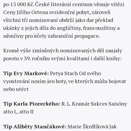
po 15 000 Kč. České literární centrum věnuje vítězi
Ceny Jiřího Ortena rezidenční pobyt, zároveň
všichni tři nominovaní obdrží jako dar překlad
ukázky z jejich díla do angličtiny, francouzštiny a
němčiny pro účely zahraniční propagace.
Kromě výše zmíněných nominovaných děl zaujaly
porotu v 39. ročníku svými kvalitami i další knihy:
Tip Evy Markové:
Petya Stach Od svého
vyoutování nosím jen boty, ve kterých můžu bojovat
nebo utéct
Tip Karla Pioreckého:
R. L. Kramár Sukces Saisóny
atto I., atto II
Tip Alžběty Stančákové:
Marie Škrdlíková Jak