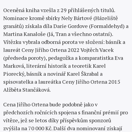
Oceněná kniha vzešla z 29 přihlášených titulů.
Nominace kromě sbírky Nely Bártové (Házeliště
granátů) získala díla Darie Gordove (Formaldehyd) a
Martina Kanaloše (Já, Tran a všechno ostatní).
Vítězku vybrala odborná porota ve složení: básník a
laureát Ceny Jiřího Ortena 2022 Vojtěch Vacek
(předseda poroty), pedagožka a komparatistka Eva
Marková, literární historik a teoretik Karel
Piorecký, básník a novinář Karel Škrabal a
spisovatelka a laureátka Ceny Jiřího Ortena 2015
Alžběta Stančáková.
Cena Jiřího Ortena bude podobně jako v
předchozích ročnících spojena s finanční prémií pro
vítěze, jež se letos díky příspěvkům sponzorů
zvýšila na 70 000 Kč. Další dva nominovaní získají