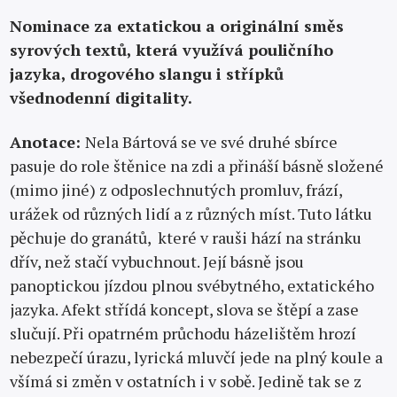
Nominace za extatickou a originální směs
syrových textů, která využívá pouličního
jazyka, drogového slangu i střípků
všednodenní digitality.
Anotace:
Nela Bártová se ve své druhé sbírce
pasuje do role štěnice na zdi a přináší básně složené
(mimo jiné) z odposlechnutých promluv, frází,
urážek od různých lidí a z různých míst. Tuto látku
pěchuje do granátů, které v rauši hází na stránku
dřív, než stačí vybuchnout. Její básně jsou
panoptickou jízdou plnou svébytného, extatického
jazyka. Afekt střídá koncept, slova se štěpí a zase
slučují. Při opatrném průchodu házelištěm hrozí
nebezpečí úrazu, lyrická mluvčí jede na plný koule a
všímá si změn v ostatních i v sobě. Jedině tak se z