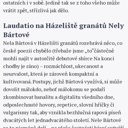
ostatních i v sobě. Jedině tak se z toho všeho může
vrátit zpět, střízlivá jak dělo.
Laudatio na Házeliště granátů Nely
Bártové
Nela Bártová v Házelišti granátů rozehrává něco, co
české poezii chybělo (třebaže jsme „to“částečně
mohli najít v autorčitě debutové sbírce Na konci
chodby je ráno) – rozmáchlost, ukecanost a
neurvalost, která je zároveň kompaktní a
kultivovaná. Postupy, jichž Bártová využívá, si může
dovolit málokdo, neboť málokomu se podaří
zkombinovat banalitu a digitalitu všedního dne,
odposlechnuté hovory, repetice, slovní hříčky či
vulgarismy tak, aby vznikla bezhlučná rapová píseň
dvacátých let jednadvacátého století. Nele Bártové
se to nicméně daří – na ploše šestnácti básní vytváří