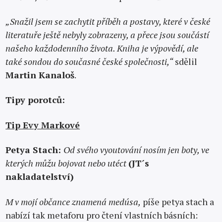
„Snažil jsem se zachytit příběh a postavy, které v české
literatuře ještě nebyly zobrazeny, a přece jsou součástí
našeho každodenního života. Kniha je výpovědí, ale
také sondou do současné české společnosti,“
sdělil
Martin Kanaloš
.
Tipy porotců:
Tip Evy Markové
Petya Stach:
Od svého vyoutování nosím jen boty, ve
kterých můžu bojovat nebo utéct
(JT´s
nakladatelství)
M v mojí občance znamená medúsa,
píše petya stach a
nabízí tak metaforu pro čtení vlastních básních: