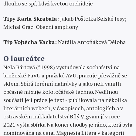
dlouho se spí, když kvetou orchideje
Tipy Karla Škrabala:
Jakub Poštolka Selské lesy;
Michal Grac: Obecní ampliony
Tip Vojtěcha Vacka:
Natália Antoňáková Děloha
O laureátce
Nela Bártová (*1998) vystudovala sochařství na
brněnské FaVU a pražské AVU, pracuje převážně se
sklem. Sbírá terénní nahrávky a jako neli vanilli
občasně mixuje kolotočářské techno. Nedílnou
součástí její práce je text - publikovala na několika
literárních webech, v časopisech, antologiích a v
ostravském nakladatelství Bílý Vigvam jí v roce
2021 vyšla sbírka Na konci chodby je ráno, která byla
nominována na cenu Magnesia Litera v kategorii