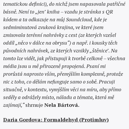
tematickou definici), do nichž jsem napasovala patřičné
básně. Není to „jen" kniha – vzadu je stránka s QR
kódem a ta odkazuje na můj Soundcloud, kde je
sedmiminutová zvuková krajina, ve které jsem
zmixovala terénní nahrávky z cest (ze kterých vzešel
oddíl „něco v dálce na obrysu“) a např. i kousky těch
původních nahrávek, ze kterých vznikly „štěnice". Na
tomto lze vidět, jak přistupuji k tvorbě celkově – všechna
média jsou u mě přirozeně propojená. Psaní mi
prorůstá naprosto vším, přemýšlím komplexně, protože
nic z toho, co dělám nefunguje samo o sobě. Pracuji
situačně, v kontextu, vymýšlím věci na míru, aby přímo
seděly a odrážely místo, náladu a témata, která mě
zajímají,“
shrnuje
Nela Bártová.
Daria Gordova: Formaldehyd (Protimluv)