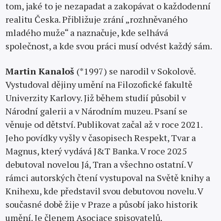
tom, jaké to je nezapadat a zakopávat o každodenní
realitu Česka. Přibližuje zrání „rozhněvaného
mladého muže“ a naznačuje, kde selhává
společnost, a kde svou práci musí odvést každý sám.
Martin Kanaloš
(*1997) se narodil v Sokolově.
Vystudoval dějiny umění na Filozofické fakultě
Univerzity Karlovy. Již během studií působil v
Národní galerii a v Národním muzeu. Psaní se
věnuje od dětství. Publikovat začal až v roce 2021.
Jeho povídky vyšly v časopisech Respekt, Tvar a
Magnus, který vydává J&T Banka. V roce 2025
debutoval novelou Já, Tran a všechno ostatní. V
rámci autorských čtení vystupoval na Světě knihy a
Knihexu, kde představil svou debutovou novelu. V
současné době žije v Praze a působí jako historik
umění. Je členem Asociace spisovatelů.