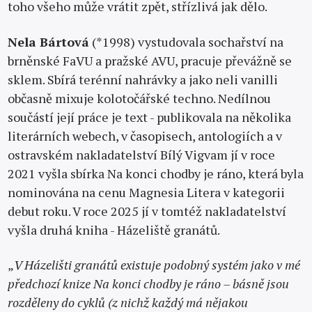
toho všeho může vrátit zpět, střízlivá jak dělo.
Nela Bártová
(*1998) vystudovala sochařství na
brněnské FaVU a pražské AVU, pracuje převážně se
sklem. Sbírá terénní nahrávky a jako neli vanilli
občasně mixuje kolotočářské techno. Nedílnou
součástí její práce je text - publikovala na několika
literárních webech, v časopisech, antologiích a v
ostravském nakladatelství Bílý Vigvam jí v roce
2021 vyšla sbírka Na konci chodby je ráno, která byla
nominována na cenu Magnesia Litera v kategorii
debut roku. V roce 2025 jí v tomtéž nakladatelství
vyšla druhá kniha - Házeliště granátů.
„
V Házelišti granátů existuje podobný systém jako v mé
předchozí knize Na konci chodby je ráno – básně jsou
rozděleny do cyklů (z nichž každý má nějakou