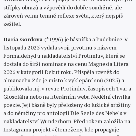
střípky obrazů a výpovědí do dobře soudržné, ale
zároveň velmi temné reflexe světa, který nejspíš
zešílel.
Daria Gordova
(*1996) je básnířka a hudebnice. V
listopadu 2025 vydala svoji prvotinu s názvem
Formaldehyd u nakladatelství Protimluv, která se
dostala do širší nominace na cenu Magnesia Litera
2026 v kategorii Debut roku. Přispěla rovněž do
almanachu Zde je místo k vyklepání snů (2025) a
publikovala mj. v revue Protimluv, časopisech Tvar a
Glosolália nebo na literárním webu Nedělní chvilka
poezie. Její básně byly přeloženy do lužické srbštiny
a do němčiny pro antologii Die Seele des Nebels v
nakladatelství Wunderhorn. Před rokem založila na
Instagramu projekt #čtemeženy, kde propaguje