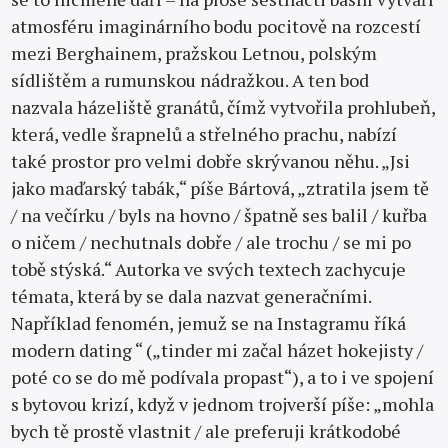
atmosféru imaginárního bodu pocitově na rozcestí
mezi Berghainem, pražskou Letnou, polským
sídlištěm a rumunskou nádražkou. A ten bod
nazvala házeliště granátů, čímž vytvořila prohlubeň,
která, vedle šrapnelů a střelného prachu, nabízí
také prostor pro velmi dobře skrývanou něhu. „Jsi
jako maďarský tabák,“ píše Bártová, „ztratila jsem tě
/ na večírku / byls na hovno / špatně ses balil / kuřba
o ničem / nechutnals dobře / ale trochu / se mi po
tobě stýská.“ Autorka ve svých textech zachycuje
témata, která by se dala nazvat generačními.
Například fenomén, jemuž se na Instagramu říká
modern dating “ („tinder mi začal házet hokejisty /
poté co se do mě podívala propast“), a to i ve spojení
s bytovou krizí, když v jednom trojverší píše: „mohla
bych tě prostě vlastnit / ale preferuji krátkodobé