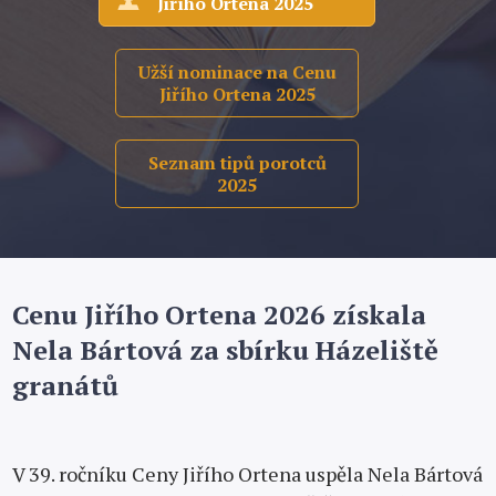
Jiřího Ortena 2025
Užší nominace na Cenu
Jiřího Ortena 2025
Seznam tipů porotců
2025
Cenu Jiřího Ortena 2026 získala
Nela Bártová za sbírku Házeliště
granátů
V 39. ročníku Ceny Jiřího Ortena uspěla Nela Bártová