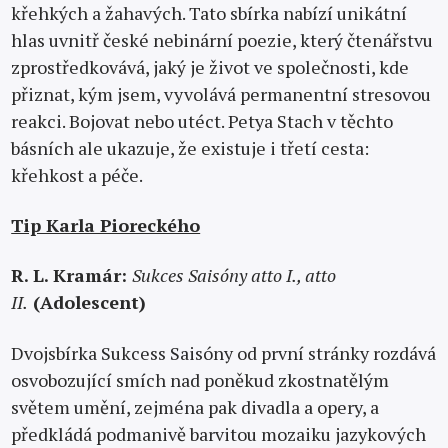
křehkých a žahavých. Tato sbírka nabízí unikátní
hlas uvnitř české nebinární poezie, který čtenářstvu
zprostředkovává, jaký je život ve společnosti, kde
přiznat, kým jsem, vyvolává permanentní stresovou
reakci. Bojovat nebo utéct. Petya Stach v těchto
básních ale ukazuje, že existuje i třetí cesta:
křehkost a péče.
Tip Karla Pioreckého
R. L. Kramár:
Sukces Saisóny atto I., atto
II.
(Adolescent)
Dvojsbírka Sukcess Saisóny od první stránky rozdává
osvobozující smích nad poněkud zkostnatělým
světem umění, zejména pak divadla a opery, a
předkládá podmanivě barvitou mozaiku jazykových