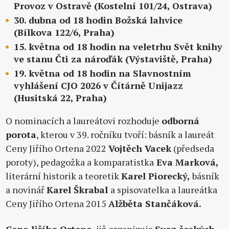
Provoz v Ostravě (Kostelní 101/24, Ostrava)
30. dubna od 18 hodin Božská lahvice
(Bílkova 122/6, Praha)
15. května od 18 hodin na veletrhu Svět knihy
ve stanu Čti za nároďák (Výstaviště, Praha)
19. května od 18 hodin na Slavnostním
vyhlášení CJO 2026 v Čítárně Unijazz
(Husitská 22, Praha)
O nominacích a laureátovi rozhoduje
odborná
porota
, kterou v 39. ročníku tvoří: básník a laureát
Ceny Jiřího Ortena 2022
Vojtěch Vacek
(předseda
poroty), pedagožka a komparatistka
Eva Marková,
literární historik a teoretik
Karel Piorecký,
básník
a novinář
Karel Škrabal
a spisovatelka a laureátka
Ceny Jiřího Ortena 2015
Alžběta Stančáková.