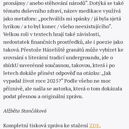
pronájmy / anebo stěhování národů“. Dotýká se také
tématu duševního zdraví, název medikace využívá
jako metaforu: „pochválils mi spánky / já byla sjetá
lyrikou / a to byl konec / všeho neexistujícího“.
Velkou roli v textech hrají také závislosti,
nedostatek finančních prostředků, ale i poezie jako
taková. Přestože Házeliště granátů může vybízet ke
srovnání s literární tradicí undergroundu, jde o
sbírkU suverénně současnou, takovou, která i po
letech dokáže přinést odpověď na otázku: „Jak
vypadal život roce 2025?“ Podle všeho ne moc
příznivě, ale našla se autorka, která o tom dokázala
podat přesnou a originální zprávu.
Alžběta Stančáková
Kompletní tisková zpráva ke stažení
ZDE
.