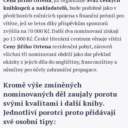
Cena Jiřího Ortena
, již organizuje
Svaz českých
knihkupců a nakladatelů,
bude podobně jako v
předchozích ročnících spojena s finanční prémií pro
vítěze, jež se letos díky příspěvkům sponzorů
zvýšila na 70 000 Kč. Další dva nominovaní získají
po 15 000 Kč. České literární centrum věnuje vítězi
Ceny Jiřího Ortena
rezidenční pobyt, zároveň
všichni tři nominovaní obdrží jako dar překlad
ukázky z jejich díla do angličtiny, francouzštiny a
němčiny pro účely zahraniční propagace.
Kromě výše zmíněných
nominovaných děl zaujaly porotu
svými kvalitami i další knihy.
Jednotliví porotci proto přidávají
své osobní tipy: