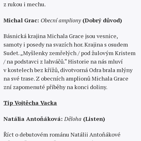
z rukou i mechu.
Michal Grac:
Obecní ampliony
(Dobrý důvod)
Básnická krajina Michala Grace jsou vesnice,
samoty i posedy na svazích hor. Krajina s osudem
Sudet. „Myšlenky zemřelých / pod žulovým Kristem
/ na podstavci z lahváčů.“ Historie na nás mluví
v kostelech bez křížů, divotvorná Odra brala mlýny
na své trase. Z obecních amplionů Michala Grace
zní zapomenuté příběhy na konci doliny.
Tip Vojtěcha Vacka
Natália Antoňáková:
Děloha
(Listen)
Říct o debutovém románu Natálii Antoňákové