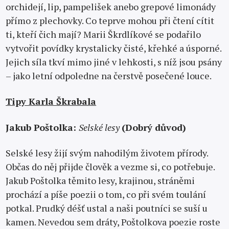
orchidejí, lip, pampelišek anebo grepové limonády
přímo z plechovky. Co teprve mohou při čtení cítit
ti, kteří čich mají? Marii Škrdlíkové se podařilo
vytvořit povídky krystalicky čisté, křehké a úsporné.
Jejich síla tkví mimo jiné v lehkosti, s níž jsou psány
– jako letní odpoledne na čerstvě posečené louce.
Tipy Karla Škrabala
Jakub Poštolka:
Selské lesy
(Dobrý důvod)
Selské lesy žijí svým nahodilým životem přírody.
Občas do něj přijde člověk a vezme si, co potřebuje.
Jakub Poštolka těmito lesy, krajinou, stráněmi
prochází a píše poezii o tom, co při svém toulání
potkal. Prudký déšť ustal a naši poutníci se suší u
kamen. Nevedou sem dráty, Poštolkova poezie roste