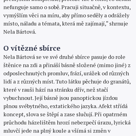
nefunguje samo o sobě. Pracuji situačně, v kontextu,
vymýšlím věci na míru, aby přímo seděly a odrážely
místo, náladu a témata, která mě zajímají,“ shrnuje
Nela Bártová.
O vítězné sbírce
Nela Bártová se ve své druhé sbírce pasuje do role
štěnice na zdi a přináší básně složené (mimo jiné) z
odposlechnutých promluv, frází, urážek od různých
lidí a z různých míst. Tuto látku pěchuje do granátů,
které v rauši hází na stránku dřív, než stačí
vybuchnout. Její básně jsou panoptickou jízdou
plnou svébytného, extatického jazyka. Afekt střídá
koncept, slova se štěpí a zase slučují. Při opatrném
průchodu házelištěm hrozí nebezpečí úrazu, lyrická
mluvčí jede na plný koule a všímá si změn v