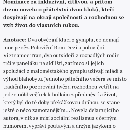
Nominace za inkluzivní, citlivou, a přitom
drzou novelu o přátelství dvou kluků, kteří
dospívají na okraji společnosti a rozhodnou se
vzít život do vlastních rukou.
Anotace:
Dva obyčejní kluci z gymplu, co nemají
moc peněz. Poloviční Rom Dezi a poloviční
Vietnamec Tran, dva outsideři z rozpadlých rodin
trčí v paneláku na sídlišti, zatímco si jejich
spolužáci z maloměstského gymplu užívají mládí a
výhod blahobytu. Jednoho pátečního večera se místo
tradičního pozorování hvězd rozhodnou vetřít na
jeden nóbl večírek k holkám z předměstí a život,
který byl do té doby překážkovou dráhou, se stane
ještě o něco zamotanějším… Novela debutujícího
autora, v níž se mísí sociální realismus s černým
humorem, vypráví poutavým a drzým jazykem o