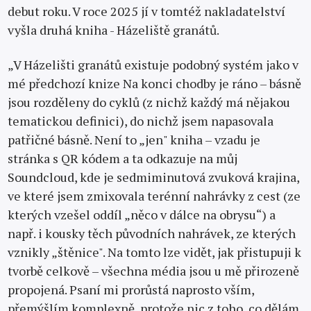
debut roku. V roce 2025 jí v tomtéž nakladatelství
vyšla druhá kniha - Házeliště granátů.
„V Házelišti granátů existuje podobný systém jako v
mé předchozí knize Na konci chodby je ráno – básně
jsou rozděleny do cyklů (z nichž každý má nějakou
tematickou definici), do nichž jsem napasovala
patřičné básně. Není to „jen" kniha – vzadu je
stránka s QR kódem a ta odkazuje na můj
Soundcloud, kde je sedmiminutová zvuková krajina,
ve které jsem zmixovala terénní nahrávky z cest (ze
kterých vzešel oddíl „něco v dálce na obrysu“) a
např. i kousky těch původních nahrávek, ze kterých
vznikly „štěnice". Na tomto lze vidět, jak přistupuji k
tvorbě celkově – všechna média jsou u mě přirozeně
propojená. Psaní mi prorůstá naprosto vším,
přemýšlím komplexně, protože nic z toho, co dělám