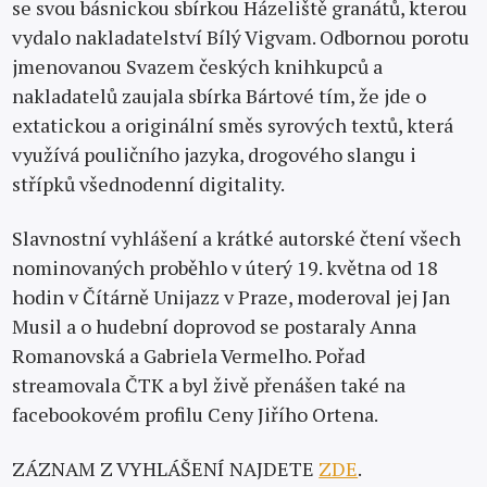
se svou básnickou sbírkou Házeliště granátů, kterou
vydalo nakladatelství Bílý Vigvam. Odbornou porotu
jmenovanou Svazem českých knihkupců a
nakladatelů zaujala sbírka Bártové tím, že jde o
extatickou a originální směs syrových textů, která
využívá pouličního jazyka, drogového slangu i
střípků všednodenní digitality.
Slavnostní vyhlášení a krátké autorské čtení všech
nominovaných proběhlo v úterý 19. května od 18
hodin v Čítárně Unijazz v Praze, moderoval jej Jan
Musil a o hudební doprovod se postaraly Anna
Romanovská a Gabriela Vermelho. Pořad
streamovala ČTK a byl živě přenášen také na
facebookovém profilu Ceny Jiřího Ortena.
ZÁZNAM Z VYHLÁŠENÍ NAJDETE
ZDE
.