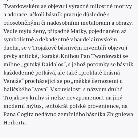
Twardowském se objevují výrazné milostné motivy
a adorace, ačkoli básník pracuje důsledně s
odosobněnými či nadosobními metaforami a obrazy.
Vedle mýtu ženy, případně Matky, pojednaném až
symbolistně a dekadentně v baudelairovském
duchu, se v Trojakově básnivém inventáři objevují
prvky antické, ikarské. Knihou Pan Twardowski se
mihne „gutský Daidalos“, s jehož potomky se básník
každodenně potkává, ale také „proklatě krásná
Venuše“ procházející se po „měkké černozemi u
haličského Lvova“. V souvislosti s názvem druhé
Trojakovy knihy si nelze nevzpomenout na jiný
moderní mýtus, tentokrát polské provenience, na
Pana Cogita nedávno zemřelého básníka Zbigniewa
Herberta.