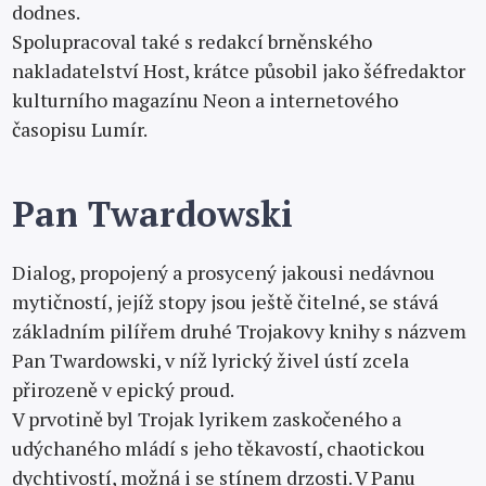
dodnes.
Spolupracoval také s redakcí brněnského
nakladatelství Host, krátce působil jako šéfredaktor
kulturního magazínu Neon a internetového
časopisu Lumír.
Pan Twardowski
Dialog, propojený a prosycený jakousi nedávnou
mytičností, jejíž stopy jsou ještě čitelné, se stává
základním pilířem druhé Trojakovy knihy s názvem
Pan Twardowski, v níž lyrický živel ústí zcela
přirozeně v epický proud.
V prvotině byl Trojak lyrikem zaskočeného a
udýchaného mládí s jeho těkavostí, chaotickou
dychtivostí, možná i se stínem drzosti. V Panu