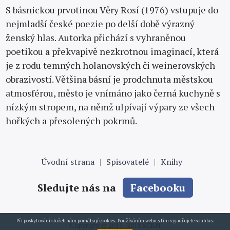
S básnickou prvotinou Věry Rosí (1976) vstupuje do
nejmladší české poezie po delší době výrazný
ženský hlas. Autorka přichází s vyhraněnou
poetikou a překvapivě nezkrotnou imaginací, která
je z rodu temných holanovských či weinerovských
obrazivostí. Většina básní je prodchnuta městskou
atmosférou, město je vnímáno jako černá kuchyně s
nízkým stropem, na němž ulpívají výpary ze všech
hořkých a přesolených pokrmů.
Úvodní strana
Spisovatelé
Knihy
Sledujte nás na
Facebooku
Při poskytování služeb nám pomáhají cookies. Používáním webu s tím vyjadřujete souhlas.
Copyright © 2015–2018 SČKN