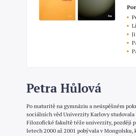
Por
P
L
J
P
P
Petra Hůlová
Po maturitě na gymnáziu a neúspěšném poku
sociálních věd Univerzity Karlovy studovala 
Filozofické fakultě téže univerzity, později p
letech 2000 až 2001 pobývala v Mongolsku, 