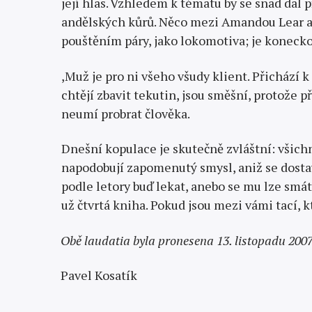
její hlas. Vzhledem k té­matu by se snad dal 
andělských kůrů. Něco mezi Amandou Lear a P
pouštěním páry, jako lokomotiva; je konec
,Muž je pro ni všeho všudy klient. Přichází 
chtějí zbavit tekutin, jsou směšní, protože p
neumí probrat člověka.
Dnešní kopulace je skutečně zvláštní: všichn
napodobují zapo­menutý smysl, aniž se dosta
podle letory buď lekat, anebo se mu lze smát
už čtvrtá kniha. Pokud jsou mezi vámi tací, k
Obě laudatia byla pronesena 13. listopadu 2007
Pavel Kosatík