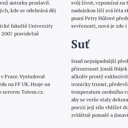
enž autorku proslavil.
svůj život, vzpomíná na 
ých, kde se odehrává děj
nadsázkou líčí svá léta 
psaní Petry Hůlové před
fické fakultě Univerzity
sevřenosti, nová je zde 
 2007 pravidelně
Suť
Snad nejnápadnější před
přirozenost. Jonáš Hájek
v Praze. Vystudoval
ačkoliv prostý exkluzivi
du na FF UK. Hraje na
ironicky trnout, předev
ho serveru Totem.cz.
temperaturu osobního vz
aby se verše staly deko
poezii její sílu vhlížet 
zvláštně pomalé a jímav