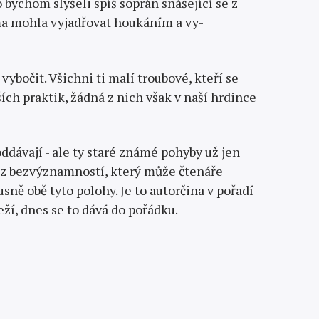
 bychom slyšeli spíš soprán snášející se z
áma mohla vyjadřovat houkáním a vy­
ybočit. Všichni ti malí troubové, kteří se
ších praktik, žádná z nich však v naší hrdince
ddávají - ale ty staré známé pohyby už jen
ý z bezvýznamností, který může čtenáře
ně obě tyto polohy. Je to autorčina v pořadí
eží, dnes se to dává do pořádku.