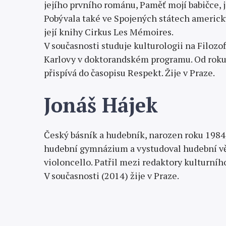
jejího prvního románu, Paměť mojí babičce, j
Pobývala také ve Spojených státech americk
její knihy Cirkus Les Mémoires.
V současnosti studuje kulturologii na Filozo
Karlovy v doktorandském programu. Od roku
přispívá do časopisu Respekt. Žije v Praze.
Jonáš Hájek
Český básník a hudebník, narozen roku 1984 
hudební gymnázium a vystudoval hudební vě
violoncello. Patřil mezi redaktory kulturní
V současnosti (2014) žije v Praze.