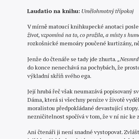
Laudatio na knihu:
Umělohmotný třípokoj
V mírně matoucí knihkupecké anotaci posled
život, vzpomíná na to, co prožila, a místy s hu
rozkošnické memoáry poučené kurtizány, něco
Jenže do čtenáře se tady jde zhurta.
„Nesmrdě
do konce nenechá­vá na pochybách, že prosto
výkladní skříň svého ega.
Její hrubá řeč však neumazává popisovaný svě
Dáma, která si všechny peníze v životě vyděla
moralistou předpokládané devastující stopy.
nezničitelnost spočívá v tom, že v ní nic ke 
Ani čtenáři ji není snadné vystopovat. Zvláš