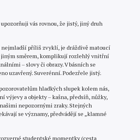
 upozorňuji vás rovnou, že jistý, jiný druh
nejmladší příliš zvyklí, je dráždivě matoucí
i jiným směrem, komplikují rozlehlý vnitřní
nálními – slovy či obrazy. V básních se
eno uzavřený. Suverénní. Podezřele jistý.
 pozorovatelům hladkých slupek kolem nás,
í výjevy a objekty – kašna, předsíň, nůžky,
d našimi nepozornými zraky. Stejných
smekávají se významy, předvádějí se „klamné
y rozverné studentské momentky (cesta