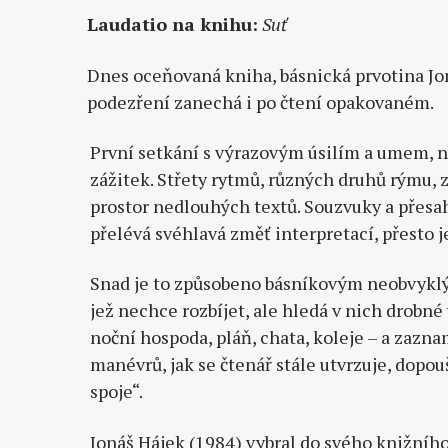
Laudatio na knihu:
Suť
Dnes oceňovaná kniha, básnická prvotina J
podezření zanechá i po čtení opakovaném.
První setkání s výrazovým úsilím a umem, na
zážitek. Střety rytmů, různých druhů rýmu, 
prostor nedlouhých textů. Souzvuky a přesa­h
přelévá svéhlavá změť interpretací, přesto je
Snad je to způsobeno básníkovým neobvyklý
jež nechce rozbíjet, ale hledá v nich drobné
noční hospoda, pláň, chata, koleje – a zazn
manévrů, jak se čtenář stále utvrzuje, dopou
spoje“.
Jonáš Hájek (1984) vybral do svého knižníh