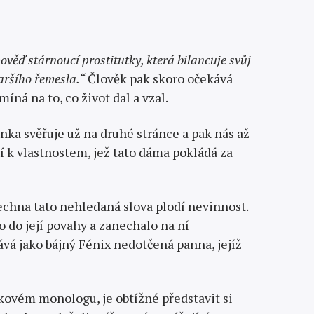
ověď stárnoucí prostitutky, která bilancuje svůj
aršího řemesla.“
Člověk pak skoro očekává
ná na to, co život dal a vzal.
ka svěřuje už na druhé stránce a pak nás až
 k vlastnostem, jež tato dáma pokládá za
všechna tato nehledaná slova plodí nevinnost.
lo do její povahy a zanechalo na ní
vá jako bájný Fénix nedotčená panna, jejíž
ánkovém monologu, je obtížné představit si