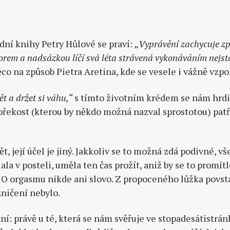
ní knihy Petry Hůlové se praví:
„Vy­právění zachycuje zp
morem a nadsázkou líčí svá léta strávená vykonává­ním nejst
 na způsob Pietra Aretina, kde se vesele i vážně vzpomí
t a držet si váhu,“
s tímto životním krédem se nám hrdin
řekost (kterou by někdo možná nazval sprostotou) patří
t, její účel je jiný. Jakkoliv se to možná zdá podivné, 
la v posteli, uměla ten čas prožít, aniž by se to promít
 O or­gasmu nikde ani slovo. Z propoceného lůžka povstá
zničení nebylo.
tní: právě u té, která se nám svěřuje ve stopadesátistr