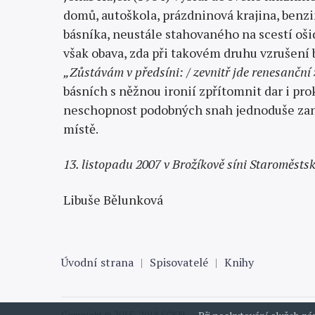
domů, autoškola, prázdninová krajina, benz
básníka, neustále stahovaného na scestí oš
však obava, zda při takovém druhu vzrušení
„Zůstávám v předsíni: / zevnitř jde renesanční z
básních s něžnou ironií zpřítomnit dar i prok
neschopnost podobných snah jednoduše zanec
místě.
13. listopadu 2007 v Brožíkově síni Staroměstsk
Libuše Bělunková
Úvodní strana
Spisovatelé
Knihy