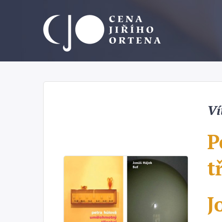
Ví
P
t
J