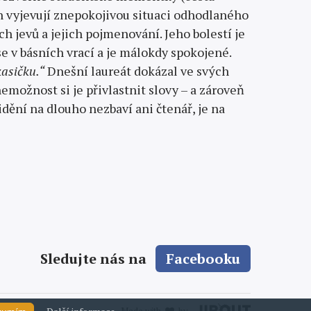
h vyjevují znepokojivou situaci odhodlaného
jevů a jejich pojmeno­vání. Jeho bolestí je
se v básních vrací a je málokdy spokojené.
kasičku.“
Dnešní laureát dokázal ve svých
nemožnost si je přivlastnit slovy – a zároveň
ění na dlouho nezbaví ani čtenář, je na
Sledujte nás na
Facebooku