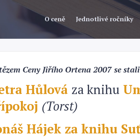
O ceně
Jednotlivé ročníky
tězem Ceny Jiřího Ortena 2007 se stali
etra Hůlová
za knihu
Um
řípokoj
(Torst)
onáš Hájek za knihu Su