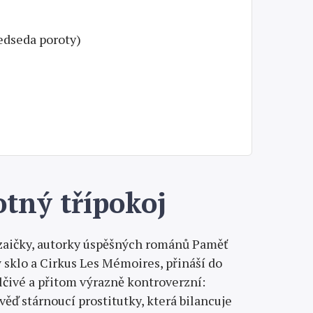
ředseda poroty)
ný třípokoj
zaičky, autorky úspěšných románů Paměť
 sklo a Cirkus Les Mémoires, přináší do
lčivé a přitom výrazně kontroverzní:
ěď stárnoucí prostitutky, která bilancuje