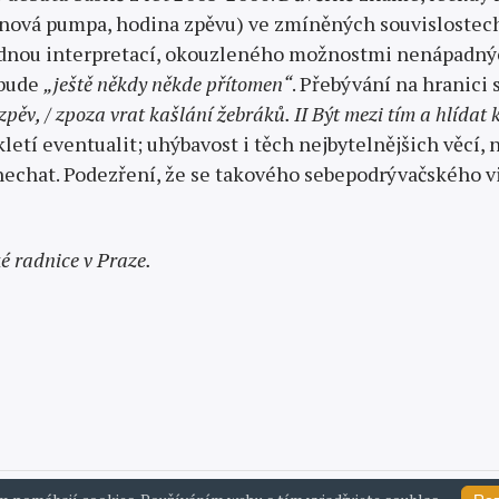
inová pumpa, hodina zpěvu) ve zmíněných souvislostec
idnou interpretací, okouzleného možnostmi nenápadných 
 bude
„ještě někdy někde přítomen“
. Přebývání na hranici 
pěv, / zpoza vrat kašlání žebráků. II Být mezi tím a hlídat 
letí eventualit; uhýbavost i těch nejbytelnějšich věcí, 
hat. Podezření, že se takového sebepodrývačského vid
é radnice v Praze.