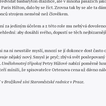
předvídat basbaryton dlaždiče, ale v mnoha pasážích jako
aris Hilton, dalo by se říct. Zrovna tak by se ale ta d
konců strojem neméně než člověkem.
k ní za jediným účelem a z této role mu nebývá dovoleno v
řehlední: aby dosáhli svého, dopustí se těch nejbizarněj
i na ni neustále myslí, mnozí se jí dokonce dost často o
vuje nějaký nový. Smysl je pryč; zbývá svět poslepovan
.
Umělohmotný třípokoj
Petry Hůlové nabízí poměrně luxus
teří mínili, že spiso­vatelce Ortenova cena už dávno nál
 v Brožíkově síni Staroměstské radnice v Praze.