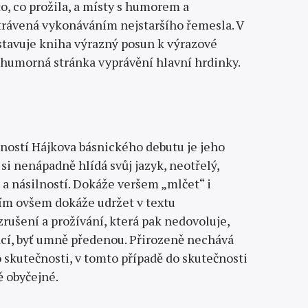
to, co prožila, a místy s humorem a
strávená vykonáváním nejstaršího řemesla. V
stavuje kniha výrazný posun k výrazové
i humorná stránka vyprávění hlavní hrdinky.
ností Hájkova básnického debutu je jeho
 si nenápadně hlídá svůj jazyk, neotřelý,
t a násilností. Dokáže veršem „mlčet“ i
ším ovšem dokáže udržet v textu
rušení a prožívání, která pak nedovoluje,
rací, byť umně předenou. Přirozeně nechává
do skutečnosti, v tomto případě do skutečnosti
ě obyčejné.