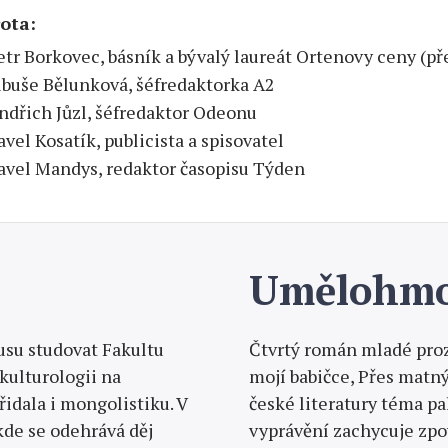
ota:
etr Borkovec, básník a bývalý laureát Ortenovy ceny (p
ibuše Bělunková, šéfredaktorka A2
indřich Jůzl, šéfredaktor Odeonu
avel Kosatík, publicista a spisovatel
avel Mandys, redaktor časopisu Týden
Umělohmot
su studovat Fakultu
Čtvrtý román mladé pro
kulturologii na
mojí babičce, Přes matný
řidala i mongolistiku. V
české literatury téma pa
kde se odehrává děj
vyprávění zachycuje zpov