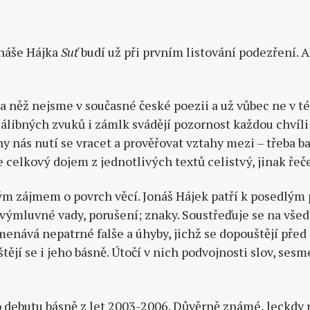
onáše Hájka
Suť
budí už při prvním lis­tování podezření. A
 něž nejsme v současné české poezii a už vůbec ne v té 
zálibných zvuků i zámlk svádějí pozornost každou chvíl
y nás nutí se vracet a prověřovat vztahy mezi – třeba ba
 celkový dojem z jednotli­vých textů celistvý, jinak řeč
m zájmem o povrch věcí. Jonáš Hájek patří k posedlým
 výmluvné vady, porušení; znaky. Soustřeďuje se na všedn
amenává nepatrné falše a úhyby, jichž se dopouštějí pře
štějí se i jeho básně. Útočí v nich podvojnosti slov, se
o debutu básně z let 2003-2006. Důvěrně známé, leckd